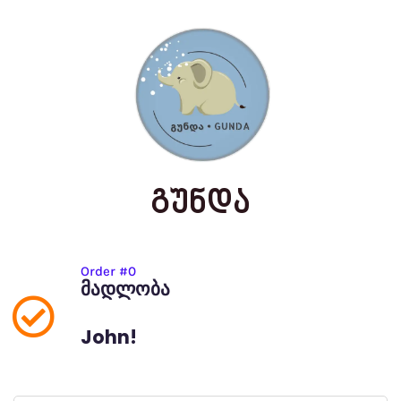
ᲒᲣᲜᲓᲐ
Order #0
მადლობა
John!