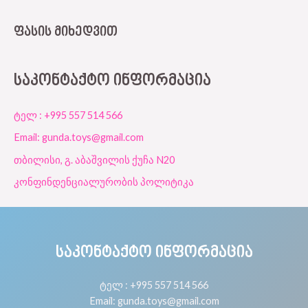
ᲤᲐᲡᲘᲡ ᲛᲘᲮᲔᲓᲕᲘᲗ
ᲡᲐᲙᲝᲜᲢᲐᲥᲢᲝ ᲘᲜᲤᲝᲠᲛᲐᲪᲘᲐ
ტელ : +995 557 514 566
Email: gunda.toys@gmail.com
თბილისი, გ. აბაშვილის ქუჩა N20
კონფინდენციალურობის პოლიტიკა
ᲡᲐᲙᲝᲜᲢᲐᲥᲢᲝ ᲘᲜᲤᲝᲠᲛᲐᲪᲘᲐ
ტელ : +995 557 514 566
Email: gunda.toys@gmail.com