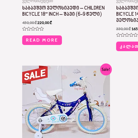
ველოსიპედები
ველოსიპე
ᲡᲐᲑᲐᲕᲨᲕᲝ ᲕᲔᲚᲝᲡᲘᲞᲔᲓᲘ – CHILDREN
ᲡᲐᲑᲐᲕᲨᲕ
BICYCLE 18″ INCH – ᲨᲐᲕᲘ (6-9 ᲬᲔᲚᲘ)
BICYCLE 
ᲕᲔᲚᲝᲡᲘ
450,00
₾
220,00
₾
330,00
₾
165
R
a
READ MORE
R
t
a
ᲙᲐᲚᲐᲗ
e
t
d
e
0
d
o
0
u
o
t
Original
Current
Sale!
u
o
price
price
t
f
was:
is:
o
5
370,00 ₾.
175,00 ₾.
f
5