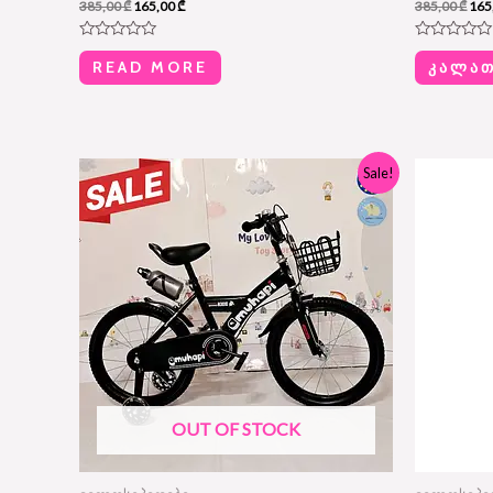
385,00
₾
165,00
₾
385,00
₾
165
R
R
a
a
READ MORE
ᲙᲐᲚᲐᲗ
t
t
e
e
d
d
0
0
o
o
u
u
t
t
Original
Current
Orig
Sale!
o
o
price
price
pric
f
f
was:
is:
was
5
5
450,00 ₾.
220,00 ₾.
330,
OUT OF STOCK