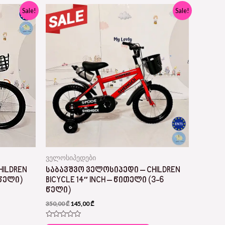
Original
Current
Sale!
Sale!
price
price
was:
is:
350,00 ₾.
145,00 ₾.
ველოსიპედები
HILDREN
ᲡᲐᲑᲐᲕᲨᲕᲝ ᲕᲔᲚᲝᲡᲘᲞᲔᲓᲘ – CHILDREN
 ᲬᲔᲚᲘ)
BICYCLE 14″ INCH – ᲬᲘᲗᲔᲚᲘ (3-6
ᲬᲔᲚᲘ)
350,00
₾
145,00
₾
R