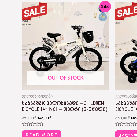
Original
Current
Orig
Sale!
price
price
pric
was:
is:
was
350,00 ₾.
145,00 ₾.
350,
OUT OF STOCK
ველოსიპედები
ველოსიპე
ᲡᲐᲑᲐᲕᲨᲕᲝ ᲕᲔᲚᲝᲡᲘᲞᲔᲓᲘ – CHILDREN
ᲡᲐᲑᲐᲕᲨᲕ
BICYCLE 14″ INCH – ᲗᲔᲗᲠᲘ (3-6 ᲬᲔᲚᲘ)
BICYCLE 
350,00
₾
145,00
₾
350,00
₾
145
R
R
a
a
READ MORE
ᲙᲐᲚᲐᲗ