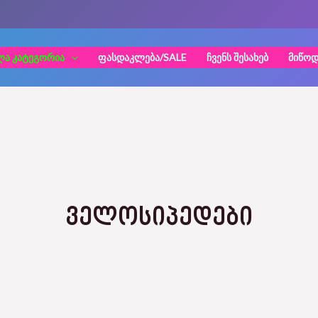
ᲚᲐ ᲙᲐᲢᲔᲒᲝᲠᲘᲐ
ᲤᲐᲡᲓᲐᲙᲚᲔᲑᲐ/SALE
ᲩᲕᲔᲜᲡ ᲨᲔᲡᲐᲮᲔᲑ
ᲛᲘᲬᲝᲓ
ᲕᲔᲚᲝᲡᲘᲞᲔᲓᲔᲑᲘ