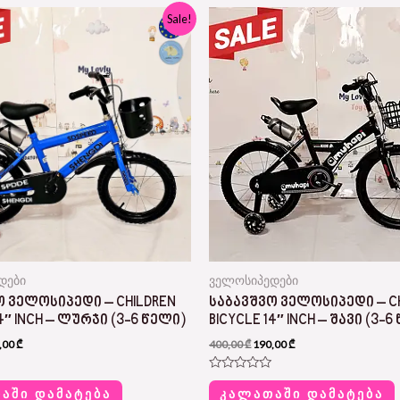
inal
Current
Original
Current
Sale!
e
price
price
price
:
is:
was:
is:
00 ₾.
145,00 ₾.
400,00 ₾.
190,00 ₾.
დები
ველოსიპედები
Ო ᲕᲔᲚᲝᲡᲘᲞᲔᲓᲘ – CHILDREN
ᲡᲐᲑᲐᲕᲨᲕᲝ ᲕᲔᲚᲝᲡᲘᲞᲔᲓᲘ – C
14″ INCH – ᲚᲣᲠᲯᲘ (3-6 ᲬᲔᲚᲘ)
BICYCLE 14″ INCH – ᲨᲐᲕᲘ (3-6
,00
₾
400,00
₾
190,00
₾
R
a
ᲐᲨᲘ ᲓᲐᲛᲐᲢᲔᲑᲐ
ᲙᲐᲚᲐᲗᲐᲨᲘ ᲓᲐᲛᲐᲢᲔᲑᲐ