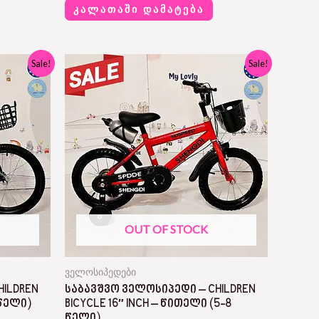
a
ᲙᲐᲚᲐᲗᲐᲨᲘ ᲓᲐᲛᲐᲢᲔᲑᲐ
t
e
d
0
o
Original
Current
Sale!
Sale!
u
price
price
t
was:
is:
o
385,00 ₾.
165,00 ₾.
f
5
OUT OF STOCK
ველოსიპედები
HILDREN
ᲡᲐᲑᲐᲕᲨᲕᲝ ᲕᲔᲚᲝᲡᲘᲞᲔᲓᲘ – CHILDREN
 ᲬᲔᲚᲘ)
BICYCLE 16″ INCH – ᲬᲘᲗᲔᲚᲘ (5-8
ᲬᲔᲚᲘ)