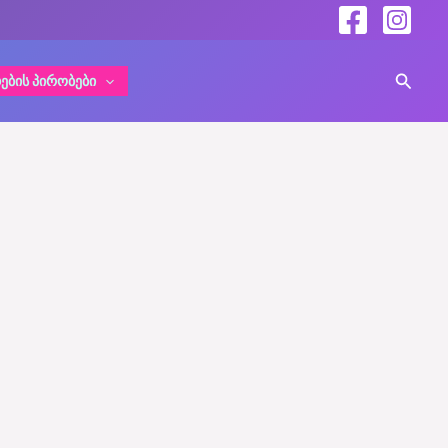
Search
ᲔᲑᲘᲡ ᲞᲘᲠᲝᲑᲔᲑᲘ