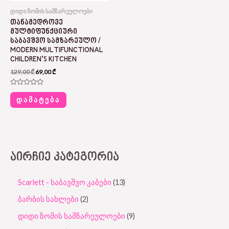
დიდი ზომის სამზარეულოები
ᲗᲐᲜᲐᲛᲔᲓᲠᲝᲕᲔ
ᲛᲣᲚᲢᲘᲤᲣᲜᲥᲪᲘᲣᲠᲘ
ᲡᲐᲑᲐᲕᲨᲕᲝ ᲡᲐᲛᲖᲐᲠᲔᲣᲚᲝ /
MODERN MULTIFUNCTIONAL
CHILDREN’S KITCHEN
129,00
₾
69,00
₾
Rated
0
ᲓᲐᲛᲐᲢᲔᲑᲐ
out
of
5
ᲐᲘᲠᲩᲘᲔ ᲙᲐᲢᲔᲒᲝᲠᲘᲐ
Scarlett - საბავშვო კაბები
13
ბარბის სახლები
2
დიდი ზომის სამზარეულოები
9