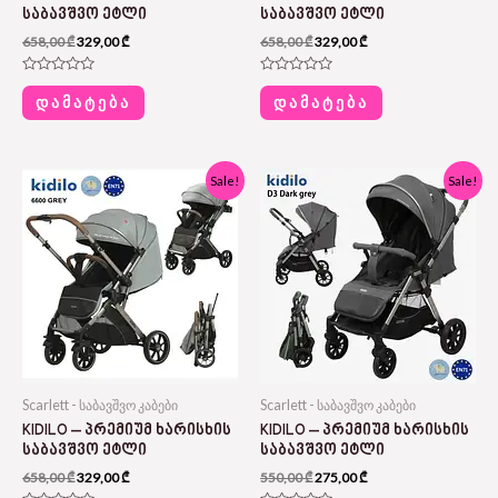
ᲡᲐᲑᲐᲕᲨᲕᲝ ᲔᲢᲚᲘ
ᲡᲐᲑᲐᲕᲨᲕᲝ ᲔᲢᲚᲘ
658,00
₾
329,00
₾
658,00
₾
329,00
₾
Rated
Rated
0
0
ᲓᲐᲛᲐᲢᲔᲑᲐ
ᲓᲐᲛᲐᲢᲔᲑᲐ
out
out
of
of
5
5
Original
Current
Original
Current
Sale!
Sale!
price
price
price
price
was:
is:
was:
is:
658,00 ₾.
329,00 ₾.
550,00 ₾.
275,00 ₾.
Scarlett - საბავშვო კაბები
Scarlett - საბავშვო კაბები
KIDILO – ᲞᲠᲔᲛᲘᲣᲛ ᲮᲐᲠᲘᲡᲮᲘᲡ
KIDILO – ᲞᲠᲔᲛᲘᲣᲛ ᲮᲐᲠᲘᲡᲮᲘᲡ
ᲡᲐᲑᲐᲕᲨᲕᲝ ᲔᲢᲚᲘ
ᲡᲐᲑᲐᲕᲨᲕᲝ ᲔᲢᲚᲘ
658,00
₾
329,00
₾
550,00
₾
275,00
₾