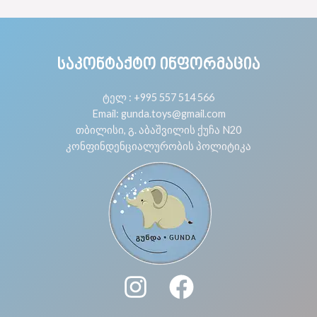
ᲡᲐᲙᲝᲜᲢᲐᲥᲢᲝ ᲘᲜᲤᲝᲠᲛᲐᲪᲘᲐ
ტელ : +995 557 514 566
Email: gunda.toys@gmail.com
თბილისი, გ. აბაშვილის ქუჩა N20
კონფინდენციალურობის პოლიტიკა