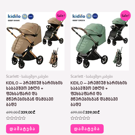
5
5
Original
Current
Original
Current
Sale!
Sale!
price
price
price
price
was:
is:
was:
is:
699,00 ₾.
339,00 ₾.
699,00 ₾.
339,00 ₾.
Scarlett - საბავშვო კაბები
Scarlett - საბავშვო კაბები
KIDILO – ᲞᲠᲔᲛᲘᲣᲛ ᲮᲐᲠᲘᲡᲮᲘᲡ
KIDILO – ᲞᲠᲔᲛᲘᲣᲛ ᲮᲐᲠᲘᲡᲮᲘᲡ
ᲡᲐᲑᲐᲕᲨᲕᲝ ᲔᲢᲚᲘ +
ᲡᲐᲑᲐᲕᲨᲕᲝ ᲔᲢᲚᲘ +
ᲤᲔᲮᲡᲐᲤᲐᲠᲘ ᲓᲐ
ᲤᲔᲮᲡᲐᲤᲐᲠᲘ ᲓᲐ
ᲛᲬᲔᲠᲔᲑᲘᲡᲒᲐᲜ ᲓᲐᲛᲪᲐᲕᲘ
ᲛᲬᲔᲠᲔᲑᲘᲡᲒᲐᲜ ᲓᲐᲛᲪᲐᲕᲘ
ᲑᲐᲓᲔ
ᲑᲐᲓᲔ
699,00
₾
339,00
₾
699,00
₾
339,00
₾
Rated
Rated
0
0
ᲓᲐᲛᲐᲢᲔᲑᲐ
ᲓᲐᲛᲐᲢᲔᲑᲐ
out
out
of
of