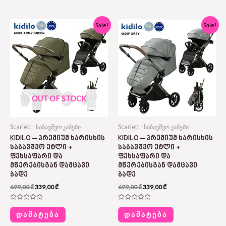
5
5
Original
Current
Original
Current
Sale!
Sale!
price
price
price
price
was:
is:
was:
is:
699,00 ₾.
339,00 ₾.
699,00 ₾.
339,00 ₾.
OUT OF STOCK
Scarlett - საბავშვო კაბები
Scarlett - საბავშვო კაბები
KIDILO – ᲞᲠᲔᲛᲘᲣᲛ ᲮᲐᲠᲘᲡᲮᲘᲡ
KIDILO – ᲞᲠᲔᲛᲘᲣᲛ ᲮᲐᲠᲘᲡᲮᲘᲡ
ᲡᲐᲑᲐᲕᲨᲕᲝ ᲔᲢᲚᲘ +
ᲡᲐᲑᲐᲕᲨᲕᲝ ᲔᲢᲚᲘ +
ᲤᲔᲮᲡᲐᲤᲐᲠᲘ ᲓᲐ
ᲤᲔᲮᲡᲐᲤᲐᲠᲘ ᲓᲐ
ᲛᲬᲔᲠᲔᲑᲘᲡᲒᲐᲜ ᲓᲐᲛᲪᲐᲕᲘ
ᲛᲬᲔᲠᲔᲑᲘᲡᲒᲐᲜ ᲓᲐᲛᲪᲐᲕᲘ
ᲑᲐᲓᲔ
ᲑᲐᲓᲔ
699,00
₾
339,00
₾
699,00
₾
339,00
₾
Rated
Rated
0
0
ᲓᲐᲛᲐᲢᲔᲑᲐ
ᲓᲐᲛᲐᲢᲔᲑᲐ
out
out
of
of