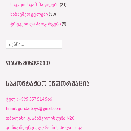
საკვები სკამ-მაგიდები
21
საბავშვო ეტლები
13
ტრეკები და პარკინგები
5
ᲤᲐᲡᲘᲡ ᲛᲘᲮᲔᲓᲕᲘᲗ
ᲡᲐᲙᲝᲜᲢᲐᲥᲢᲝ ᲘᲜᲤᲝᲠᲛᲐᲪᲘᲐ
ტელ : +995 557 514 566
Email: gunda.toys@gmail.com
თბილისი, გ. აბაშვილის ქუჩა N20
კონფინდენციალურობის პოლიტიკა