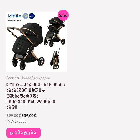
5
5
Original
Current
Sale!
price
price
was:
is:
699,00 ₾.
339,00 ₾.
Scarlett - საბავშვო კაბები
KIDILO – ᲞᲠᲔᲛᲘᲣᲛ ᲮᲐᲠᲘᲡᲮᲘᲡ
ᲡᲐᲑᲐᲕᲨᲕᲝ ᲔᲢᲚᲘ +
ᲤᲔᲮᲡᲐᲤᲐᲠᲘ ᲓᲐ
ᲛᲬᲔᲠᲔᲑᲘᲡᲒᲐᲜ ᲓᲐᲛᲪᲐᲕᲘ
ᲑᲐᲓᲔ
699,00
₾
339,00
₾
Rated
0
ᲓᲐᲛᲐᲢᲔᲑᲐ
out
of