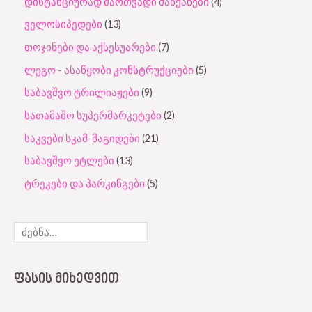
დისტანციურად მართვადი მანქანები
4
ველოსიპედები
13
თოჯინები და აქსესუარები
7
ლეგო - ასაწყობი კონსტრუქციები
5
საბავშვო ტრილიაჟები
9
სათამაშო სუპერმარკეტები
2
საკვები სკამ-მაგიდები
21
საბავშვო ეტლები
13
ტრეკები და პარკინგები
5
ᲤᲐᲡᲘᲡ ᲛᲘᲮᲔᲓᲕᲘᲗ