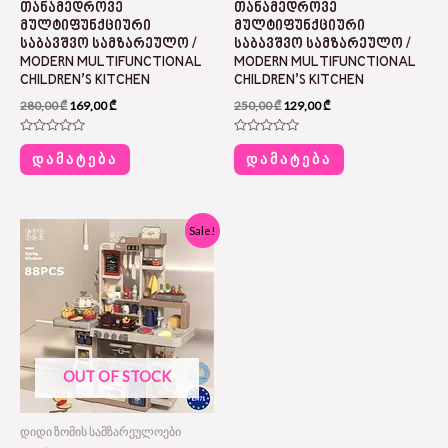
ᲗᲐᲜᲐᲛᲔᲓᲠᲝᲕᲔ
ᲗᲐᲜᲐᲛᲔᲓᲠᲝᲕᲔ
ᲛᲣᲚᲢᲘᲤᲣᲜᲥᲪᲘᲣᲠᲘ
ᲛᲣᲚᲢᲘᲤᲣᲜᲥᲪᲘᲣᲠᲘ
ᲡᲐᲑᲐᲕᲨᲕᲝ ᲡᲐᲛᲖᲐᲠᲔᲣᲚᲝ /
ᲡᲐᲑᲐᲕᲨᲕᲝ ᲡᲐᲛᲖᲐᲠᲔᲣᲚᲝ /
MODERN MULTIFUNCTIONAL
MODERN MULTIFUNCTIONAL
CHILDREN’S KITCHEN
CHILDREN’S KITCHEN
280,00
₾
169,00
₾
250,00
₾
129,00
₾
Rated
Rated
0
0
ᲓᲐᲛᲐᲢᲔᲑᲐ
ᲓᲐᲛᲐᲢᲔᲑᲐ
out
out
of
of
5
5
Original
Current
Sale!
price
price
was:
is:
300,00 ₾.
175,00 ₾.
OUT OF STOCK
დიდი ზომის სამზარეულოები