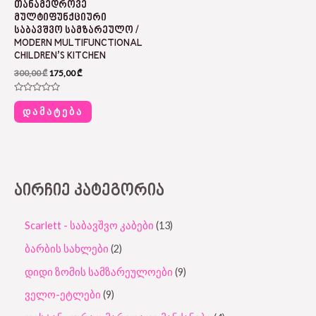
ᲗᲐᲜᲐᲛᲔᲓᲠᲝᲕᲔ
ᲛᲣᲚᲢᲘᲤᲣᲜᲥᲪᲘᲣᲠᲘ
ᲡᲐᲑᲐᲕᲨᲕᲝ ᲡᲐᲛᲖᲐᲠᲔᲣᲚᲝ /
MODERN MULTIFUNCTIONAL
CHILDREN’S KITCHEN
300,00
₾
175,00
₾
Rated
0
ᲓᲐᲛᲐᲢᲔᲑᲐ
out
of
5
ᲐᲘᲠᲩᲘᲔ ᲙᲐᲢᲔᲒᲝᲠᲘᲐ
Scarlett - საბავშვო კაბები
13
ბარბის სახლები
2
დიდი ზომის სამზარეულოები
9
ველო-ეტლები
9