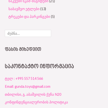
საკვები სკამ-მაგიდები
21
საბავშვო ეტლები
13
ტრეკები და პარკინგები
5
ᲤᲐᲡᲘᲡ ᲛᲘᲮᲔᲓᲕᲘᲗ
ᲡᲐᲙᲝᲜᲢᲐᲥᲢᲝ ᲘᲜᲤᲝᲠᲛᲐᲪᲘᲐ
ტელ : +995 557 514 566
Email: gunda.toys@gmail.com
თბილისი, გ. აბაშვილის ქუჩა N20
კონფინდენციალურობის პოლიტიკა