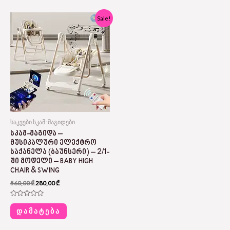
Original
Current
Sale!
price
price
was:
is:
560,00 ₾.
280,00 ₾.
საკვები სკამ-მაგიდები
ᲡᲙᲐᲛ-ᲛᲐᲒᲘᲓᲐ –
ᲛᲣᲡᲘᲙᲐᲚᲣᲠᲘ ᲔᲚᲔᲥᲢᲠᲝ
ᲡᲐᲥᲐᲜᲔᲚᲐ (ᲑᲐᲣᲜᲡᲔᲠᲘ) – 2/1-
ᲨᲘ ᲛᲝᲓᲔᲚᲘ – BABY HIGH
CHAIR & SWING
560,00
₾
280,00
₾
Rated
0
ᲓᲐᲛᲐᲢᲔᲑᲐ
out
of
5