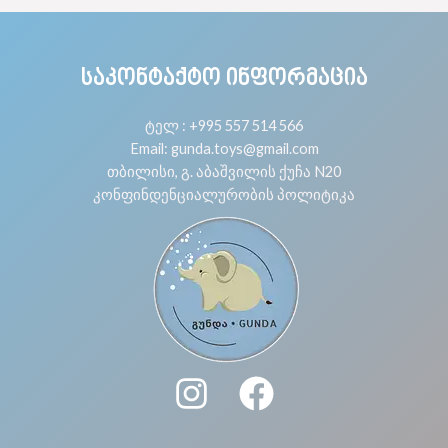
ᲡᲐᲙᲝᲜᲢᲐᲥᲢᲝ ᲘᲜᲤᲝᲠᲛᲐᲪᲘᲐ
ტელ : +995 557 514 566
Email: gunda.toys@gmail.com
თბილისი, გ. აბაშვილის ქუჩა N20
კონფინდენციალურობის პოლიტიკა