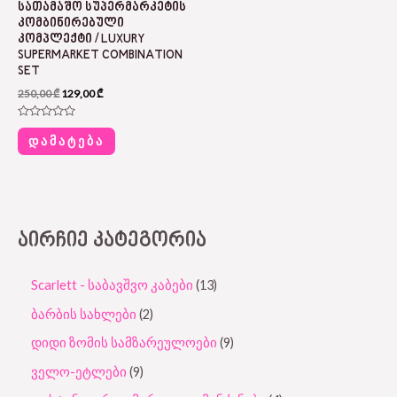
ᲡᲐᲗᲐᲛᲐᲨᲝ ᲡᲣᲞᲔᲠᲛᲐᲠᲙᲔᲢᲘᲡ
ᲙᲝᲛᲑᲘᲜᲘᲠᲔᲑᲣᲚᲘ
ᲙᲝᲛᲞᲚᲔᲥᲢᲘ / LUXURY
SUPERMARKET COMBINATION
SET
250,00
₾
129,00
₾
Rated
0
ᲓᲐᲛᲐᲢᲔᲑᲐ
out
of
5
ᲐᲘᲠᲩᲘᲔ ᲙᲐᲢᲔᲒᲝᲠᲘᲐ
Scarlett - საბავშვო კაბები
13
ბარბის სახლები
2
დიდი ზომის სამზარეულოები
9
ველო-ეტლები
9