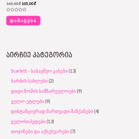
165,00
₾
105,00
₾
Rated
0
ᲓᲐᲛᲐᲢᲔᲑᲐ
out
of
5
ᲐᲘᲠᲩᲘᲔ ᲙᲐᲢᲔᲒᲝᲠᲘᲐ
Scarlett - საბავშვო კაბები
13
ბარბის სახლები
2
დიდი ზომის სამზარეულოები
9
ველო-ეტლები
9
დისტანციურად მართვადი მანქანები
4
ველოსიპედები
13
თოჯინები და აქსესუარები
7