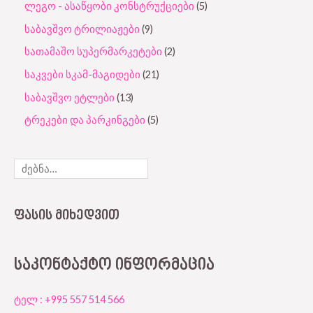
ლეგო - ასაწყობი კონსტრუქციები
5
საბავშვო ტრილიაჟები
9
სათამაშო სუპერმარკეტები
2
საკვები სკამ-მაგიდები
21
საბავშვო ეტლები
13
ტრეკები და პარკინგები
5
ᲤᲐᲡᲘᲡ ᲛᲘᲮᲔᲓᲕᲘᲗ
ᲡᲐᲙᲝᲜᲢᲐᲥᲢᲝ ᲘᲜᲤᲝᲠᲛᲐᲪᲘᲐ
ტელ : +995 557 514 566