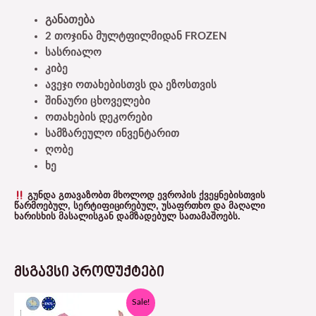
განათება
2
თოჯინა მულტფილმიდან FROZEN
სასრიალო
კიბე
ავეჯი
ოთახებისთვს
და
ეზოსთვის
შინაური
ცხოველები
ოთახების
დეკორები
სამზარეულო
ინვენტარით
ღობე
ხე
ᲒᲣᲜᲓᲐ ᲒᲗᲐᲕᲐᲖᲝᲑᲗ ᲛᲮᲝᲚᲝᲓ ᲔᲕᲠᲝᲞᲘᲡ ᲥᲕᲔᲧᲜᲔᲑᲘᲡᲗᲕᲘᲡ
ᲬᲐᲠᲛᲝᲔᲑᲣᲚ, ᲡᲔᲠᲢᲘᲤᲘᲪᲘᲠᲔᲑᲣᲚ, ᲣᲡᲐᲤᲠᲗᲮᲝ ᲓᲐ ᲛᲐᲦᲐᲚᲘ
ᲮᲐᲠᲘᲡᲮᲘᲡ ᲛᲐᲡᲐᲚᲘᲡᲒᲐᲜ ᲓᲐᲛᲖᲐᲓᲔᲑᲣᲚ ᲡᲐᲗᲐᲛᲐᲨᲝᲔᲑᲡ.
ᲛᲡᲒᲐᲕᲡᲘ ᲞᲠᲝᲓᲣᲥᲢᲔᲑᲘ
Original
Current
Sale!
price
price