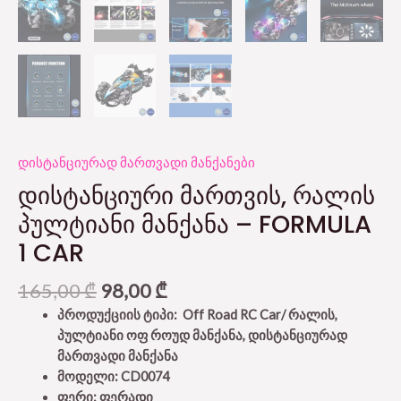
დისტანციურად მართვადი მანქანები
ᲓᲘᲡᲢᲐᲜᲪᲘᲣᲠᲘ ᲛᲐᲠᲗᲕᲘᲡ, ᲠᲐᲚᲘᲡ
ᲞᲣᲚᲢᲘᲐᲜᲘ ᲛᲐᲜᲥᲐᲜᲐ – FORMULA
1 CAR
165,00
₾
98,00
₾
პროდუქციის ტიპი: Off Road RC Car/ რალის,
პულტიანი ოფ როუდ მანქანა, დისტანციურად
მართვადი მანქანა
მოდელი: CD0074
ფერი: ფერადი