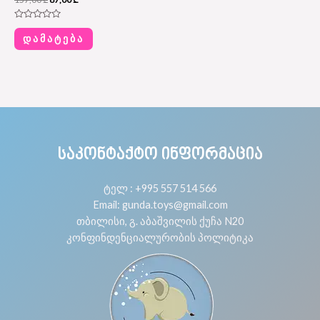
Rated
0
ᲓᲐᲛᲐᲢᲔᲑᲐ
out
of
5
ᲡᲐᲙᲝᲜᲢᲐᲥᲢᲝ ᲘᲜᲤᲝᲠᲛᲐᲪᲘᲐ
ტელ : +995 557 514 566
Email: gunda.toys@gmail.com
თბილისი, გ. აბაშვილის ქუჩა N20
კონფინდენციალურობის პოლიტიკა