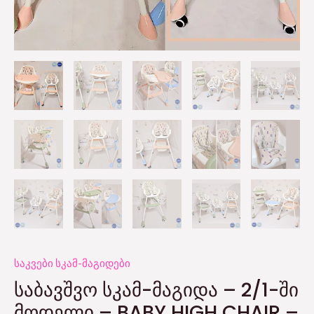
საკვები სკამ-მაგიდები
ᲡᲐᲑᲐᲕᲨᲕᲝ ᲡᲙᲐᲛ-ᲛᲐᲒᲘᲓᲐ – 2/1-ᲨᲘ
ᲛᲝᲓᲔᲚᲘ – BABY HIGH CHAIR –