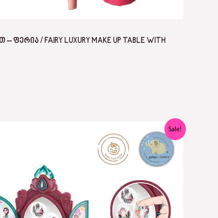
– ᲤᲔᲠᲘᲐ / FAIRY LUXURY MAKE UP TABLE WITH
Sale!