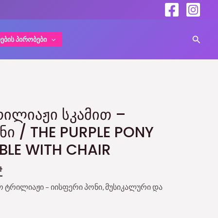
Search
ᲔᲑᲘᲡ ᲞᲘᲠᲝᲑᲔᲑᲘ
l
Current
price
ᲠᲘᲚᲘᲐᲟᲘ ᲡᲙᲐᲛᲘᲗ –
is:
ᲜᲘ / THE PURPLE PONY
 ₾.
89,00 ₾.
BLE WITH CHAIR
₾
ო ტრილიაჟი – იისფერი პონი, მუსიკალური და