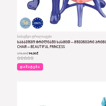
საბავშვო ტრილიაჟები
ᲡᲐᲑᲐᲕᲨᲕᲝ ᲢᲠᲘᲚᲘᲐᲟᲘ ᲡᲙᲐᲛᲘᲗ – ᲛᲨᲕᲔᲜᲘᲔᲠᲘ ᲞᲠᲘᲜᲪᲔ
CHAIR – BEAUTIFUL PRINCESS
178,00
₾
94,00
₾
Rated
0
ᲓᲐᲛᲐᲢᲔᲑᲐ
out
of
5