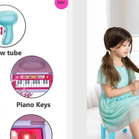
Sale!
price
price
was:
is:
165,00 ₾.
85,00 ₾.