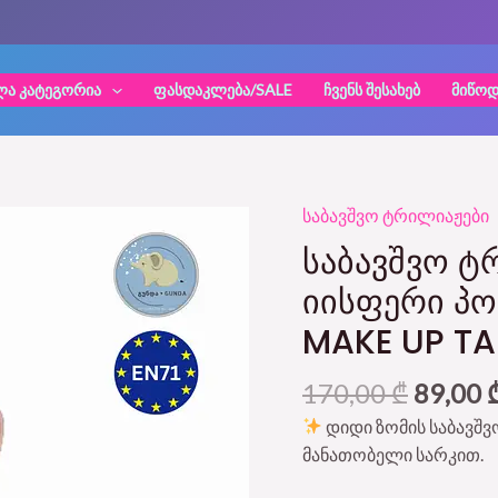
ᲚᲐ ᲙᲐᲢᲔᲒᲝᲠᲘᲐ
ᲤᲐᲡᲓᲐᲙᲚᲔᲑᲐ/SALE
ᲩᲕᲔᲜᲡ ᲨᲔᲡᲐᲮᲔᲑ
ᲛᲘᲬᲝᲓ
Origina
საბავშვო ტრილიაჟები
საბავშვო
price
ტრილიაჟი
ᲡᲐᲑᲐᲕᲨᲕᲝ Ტ
was:
სკამით
ᲘᲘᲡᲤᲔᲠᲘ ᲞᲝ
170,00
-
MAKE UP TA
იისფერი
პონი
/
170,00
₾
89,00
The
დიდი ზომის საბავშვ
Purple
მანათობელი სარკით.
Pony
Make