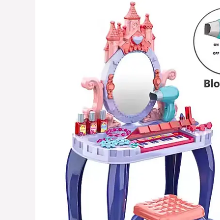
price
price
was:
is:
178,00 ₾.
94,00 ₾.