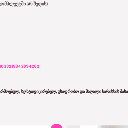
კომპლექტში არ შედის)
1038219343894262
ᲐᲠᲛᲝᲔᲑᲣᲚ, ᲡᲔᲠᲢᲘᲤᲘᲪᲘᲠᲔᲑᲣᲚ, ᲣᲡᲐᲤᲠᲗᲮᲝ ᲓᲐ ᲛᲐᲦᲐᲚᲘ ᲮᲐᲠᲘᲡᲮᲘᲡ ᲛᲐᲡᲐ
Original
Current