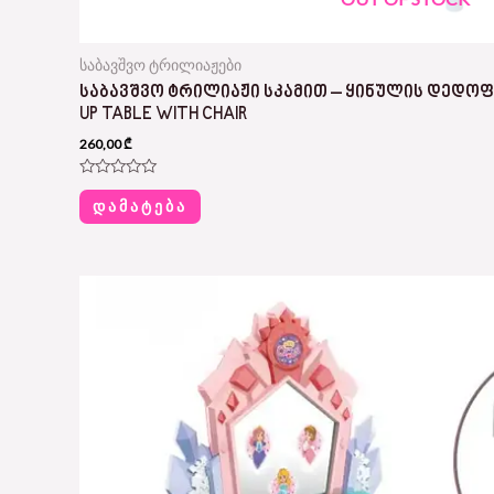
საბავშვო ტრილიაჟები
ᲡᲐᲑᲐᲕᲨᲕᲝ ᲢᲠᲘᲚᲘᲐᲟᲘ ᲡᲙᲐᲛᲘᲗ – ᲧᲘᲜᲣᲚᲘᲡ ᲓᲔᲓᲝᲤᲐ
UP TABLE WITH CHAIR
260,00
₾
Rated
0
ᲓᲐᲛᲐᲢᲔᲑᲐ
out
of
5
Original
Current
price
price
was:
is:
190,00 ₾.
95,00 ₾.