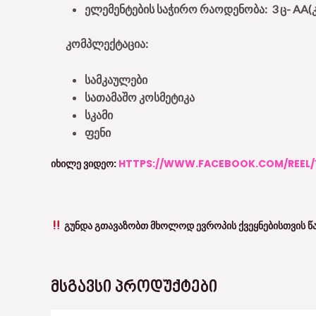
ელემენტების საჭირო რაოდენობა: 3 ც-
AA
(
კომპლექტაცია:
სამკაულები
სათამაშო კოსმეტიკა
სკამი
ფენი
ᲘᲮᲘᲚᲔ ᲕᲘᲓᲔᲝ:
HTTPS://WWW.FACEBOOK.COM/REEL/
ᲒᲣᲜᲓᲐ ᲒᲗᲐᲕᲐᲖᲝᲑᲗ ᲛᲮᲝᲚᲝᲓ ᲔᲕᲠᲝᲞᲘᲡ ᲥᲕᲔᲧᲜᲔᲑᲘᲡᲗᲕᲘᲡ Წ
ᲛᲡᲒᲐᲕᲡᲘ ᲞᲠᲝᲓᲣᲥᲢᲔᲑᲘ
Original
Current