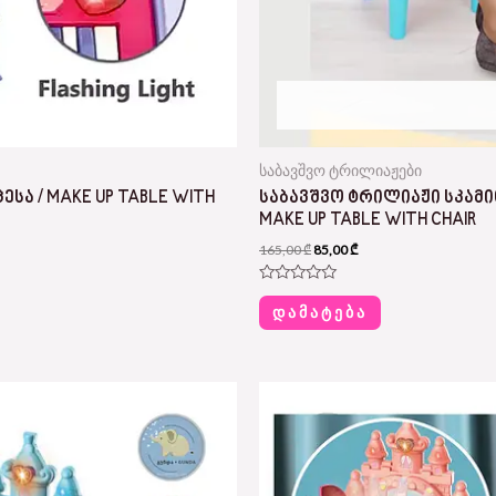
საბავშვო ტრილიაჟები
ᲡᲐ / MAKE UP TABLE WITH
ᲡᲐᲑᲐᲕᲨᲕᲝ ᲢᲠᲘᲚᲘᲐᲟᲘ ᲡᲙᲐᲛᲘᲗ
MAKE UP TABLE WITH CHAIR
165,00
₾
85,00
₾
Rated
0
ᲓᲐᲛᲐᲢᲔᲑᲐ
out
of
5
Original
Current
price
price
was:
is:
255,00 ₾.
135,00 ₾.