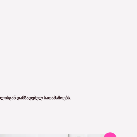
ᲚᲘᲡᲒᲐᲜ ᲓᲐᲛᲖᲐᲓᲔᲑᲣᲚ ᲡᲐᲗᲐᲛᲐᲨᲝᲔᲑᲡ.