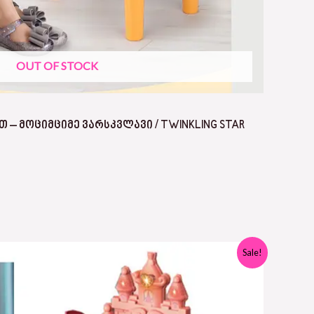
OUT OF STOCK
 – ᲛᲝᲪᲘᲛᲪᲘᲛᲔ ᲕᲐᲠᲡᲙᲕᲚᲐᲕᲘ / TWINKLING STAR
Sale!