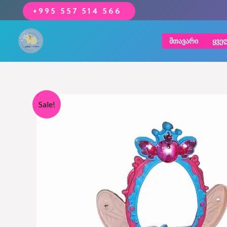
Skip
+995 557 514 566
to
content
ᲛᲗᲐᲕᲐᲠᲘ
ᲧᲕᲔ
Sale!