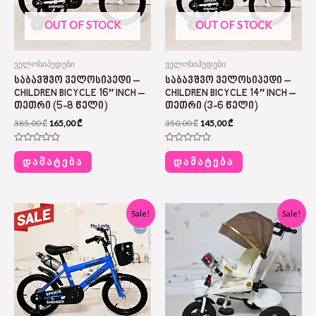
OUT OF STOCK
OUT OF STOCK
ველოსიპედები
ველოსიპედები
ᲡᲐᲑᲐᲕᲨᲕᲝ ᲕᲔᲚᲝᲡᲘᲞᲔᲓᲘ –
ᲡᲐᲑᲐᲕᲨᲕᲝ ᲕᲔᲚᲝᲡᲘᲞᲔᲓᲘ –
CHILDREN BICYCLE 16″ INCH –
CHILDREN BICYCLE 14″ INCH –
ᲗᲔᲗᲠᲘ (5-8 ᲬᲔᲚᲘ)
ᲗᲔᲗᲠᲘ (3-6 ᲬᲔᲚᲘ)
385,00
₾
165,00
₾
350,00
₾
145,00
₾
Rated
Rated
0
0
ᲓᲐᲛᲐᲢᲔᲑᲐ
ᲓᲐᲛᲐᲢᲔᲑᲐ
out
out
of
of
5
5
Original
Current
Original
Current
Sale!
Sale!
price
price
price
price
was:
is:
was:
is:
385,00 ₾.
165,00 ₾.
430,00 ₾.
215,00 ₾.