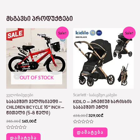
ᲛᲡᲒᲐᲕᲡᲘ ᲞᲠᲝᲓᲣᲥᲢᲔᲑᲘ
Original
Current
Original
Current
Sale!
Sale!
price
price
price
price
was:
is:
was:
is:
385,00 ₾.
165,00 ₾.
658,00 ₾.
329,00 ₾.
OUT OF STOCK
ველოსიპედები
Scarlett - საბავშვო კაბები
ᲡᲐᲑᲐᲕᲨᲕᲝ ᲕᲔᲚᲝᲡᲘᲞᲔᲓᲘ –
KIDILO – ᲞᲠᲔᲛᲘᲣᲛ ᲮᲐᲠᲘᲡᲮᲘᲡ
CHILDREN BICYCLE 16″ INCH –
ᲡᲐᲑᲐᲕᲨᲕᲝ ᲔᲢᲚᲘ
ᲬᲘᲗᲔᲚᲘ (5-8 ᲬᲔᲚᲘ)
658,00
₾
329,00
₾
385,00
₾
165,00
₾
Rated
0
ᲓᲐᲛᲐᲢᲔᲑᲐ
Rated
out
0
ᲓᲐᲛᲐᲢᲔᲑᲐ
of