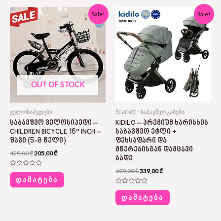
Original
Current
Original
Current
Sale!
Sale!
price
price
price
price
was:
is:
was:
is:
425,00 ₾.
205,00 ₾.
699,00 ₾.
339,00 ₾.
OUT OF STOCK
ველოსიპედები
Scarlett - საბავშვო კაბები
ᲡᲐᲑᲐᲕᲨᲕᲝ ᲕᲔᲚᲝᲡᲘᲞᲔᲓᲘ –
KIDILO – ᲞᲠᲔᲛᲘᲣᲛ ᲮᲐᲠᲘᲡᲮᲘᲡ
CHILDREN BICYCLE 16″ INCH –
ᲡᲐᲑᲐᲕᲨᲕᲝ ᲔᲢᲚᲘ +
ᲨᲐᲕᲘ (5-8 ᲬᲔᲚᲘ)
ᲤᲔᲮᲡᲐᲤᲐᲠᲘ ᲓᲐ
ᲛᲬᲔᲠᲔᲑᲘᲡᲒᲐᲜ ᲓᲐᲛᲪᲐᲕᲘ
425,00
₾
205,00
₾
ᲑᲐᲓᲔ
699,00
₾
339,00
₾
Rated
0
ᲓᲐᲛᲐᲢᲔᲑᲐ
out
of
Rated
5
0
ᲓᲐᲛᲐᲢᲔᲑᲐ
out
of
5