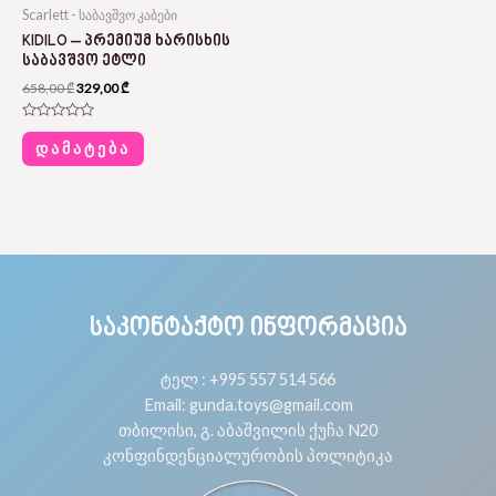
Scarlett - საბავშვო კაბები
KIDILO – ᲞᲠᲔᲛᲘᲣᲛ ᲮᲐᲠᲘᲡᲮᲘᲡ
ᲡᲐᲑᲐᲕᲨᲕᲝ ᲔᲢᲚᲘ
658,00
₾
329,00
₾
Rated
0
ᲓᲐᲛᲐᲢᲔᲑᲐ
out
of
5
ᲡᲐᲙᲝᲜᲢᲐᲥᲢᲝ ᲘᲜᲤᲝᲠᲛᲐᲪᲘᲐ
ტელ : +995 557 514 566
Email: gunda.toys@gmail.com
თბილისი, გ. აბაშვილის ქუჩა N20
კონფინდენციალურობის პოლიტიკა