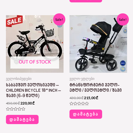
of
5
Original
Current
Original
Current
Sale!
Sale!
price
price
price
price
was:
is:
was:
is:
450,00 ₾.
220,00 ₾.
430,00 ₾.
215,00 ₾.
OUT OF STOCK
ველოსიპედები
ველო-ეტლები
ᲡᲐᲑᲐᲕᲨᲕᲝ ᲕᲔᲚᲝᲡᲘᲞᲔᲓᲘ –
ᲢᲠᲐᲜᲡᲤᲝᲠᲛᲔᲠᲘ ᲕᲔᲚᲝ-
CHILDREN BICYCLE 18″ INCH –
ᲔᲢᲚᲘ / ᲕᲔᲚᲝᲔᲢᲚᲘ / ᲨᲐᲕᲘ
ᲨᲐᲕᲘ (6-9 ᲬᲔᲚᲘ)
430,00
₾
215,00
₾
450,00
₾
220,00
₾
Rated
0
ᲓᲐᲛᲐᲢᲔᲑᲐ
Rated
out
0
ᲓᲐᲛᲐᲢᲔᲑᲐ
of
out
5
of
5